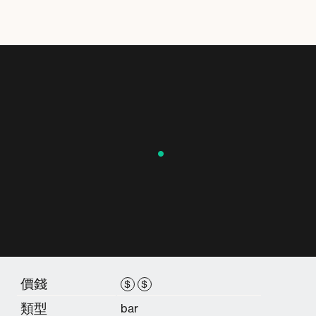
價錢
$
$
類型
bar