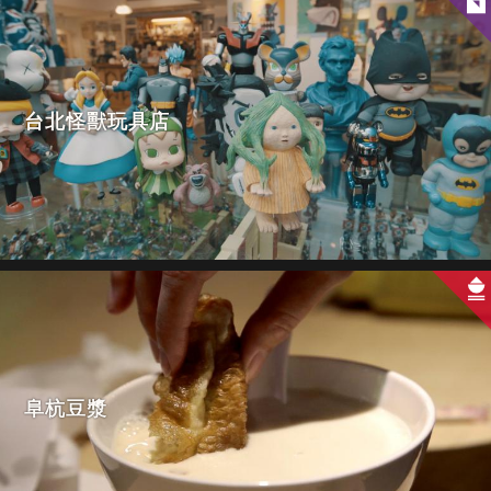
台北怪獸玩具店
阜杭豆漿