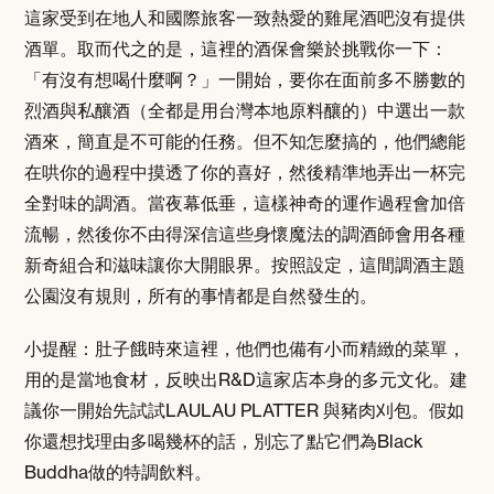
這家受到在地人和國際旅客一致熱愛的雞尾酒吧沒有提供
酒單。取而代之的是，這裡的酒保會樂於挑戰你一下：
「有沒有想喝什麼啊？」一開始，要你在面前多不勝數的
烈酒與私釀酒（全都是用台灣本地原料釀的）中選出一款
酒來，簡直是不可能的任務。但不知怎麼搞的，他們總能
在哄你的過程中摸透了你的喜好，然後精準地弄出一杯完
全對味的調酒。當夜幕低垂，這樣神奇的運作過程會加倍
流暢，然後你不由得深信這些身懷魔法的調酒師會用各種
新奇組合和滋味讓你大開眼界。按照設定，這間調酒主題
公園沒有規則，所有的事情都是自然發生的。
小提醒：肚子餓時來這裡，他們也備有小而精緻的菜單，
用的是當地食材，反映出R&D這家店本身的多元文化。建
議你一開始先試試LAULAU PLATTER 與豬肉刈包。假如
你還想找理由多喝幾杯的話，別忘了點它們為Black
Buddha做的特調飲料。