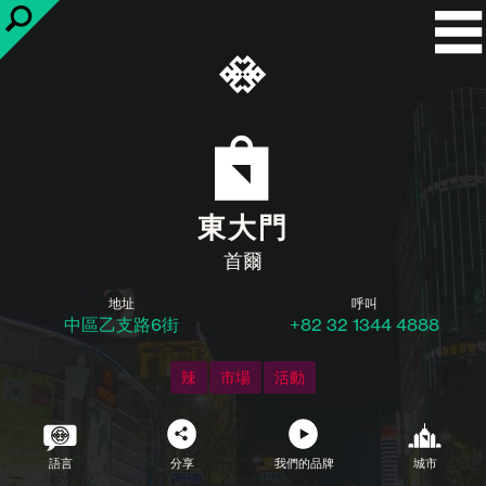
東大門
首爾
地址
呼叫
中區乙支路6街
+82 32 1344 4888
辣
市場
活動
語言
分享
我們的品牌
城市