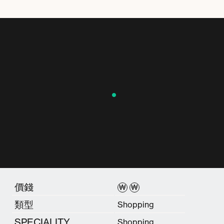
價錢
₩
₩
類型
Shopping
SPECIALITY
Shopping