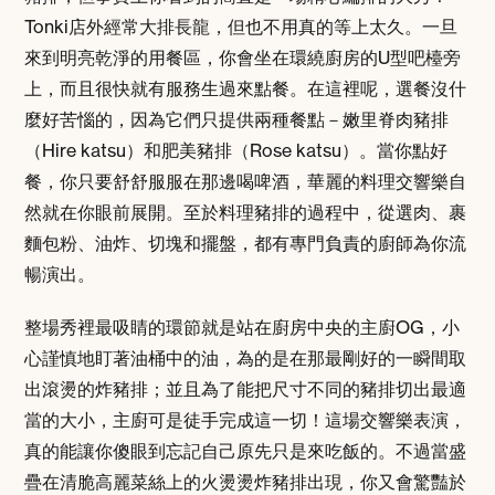
Tonki店外經常大排長龍，但也不用真的等上太久。一旦
來到明亮乾淨的用餐區，你會坐在環繞廚房的U型吧檯旁
上，而且很快就有服務生過來點餐。在這裡呢，選餐沒什
麼好苦惱的，因為它們只提供兩種餐點－嫩里脊肉豬排
（Hire katsu）和肥美豬排（Rose katsu）。當你點好
餐，你只要舒舒服服在那邊喝啤酒，華麗的料理交響樂自
然就在你眼前展開。至於料理豬排的過程中，從選肉、裹
麵包粉、油炸、切塊和擺盤，都有專門負責的廚師為你流
暢演出。
整場秀裡最吸睛的環節就是站在廚房中央的主廚OG，小
心謹慎地盯著油桶中的油，為的是在那最剛好的一瞬間取
出滾燙的炸豬排；並且為了能把尺寸不同的豬排切出最適
當的大小，主廚可是徒手完成這一切！這場交響樂表演，
真的能讓你傻眼到忘記自己原先只是來吃飯的。不過當盛
疊在清脆高麗菜絲上的火燙燙炸豬排出現，你又會驚豔於