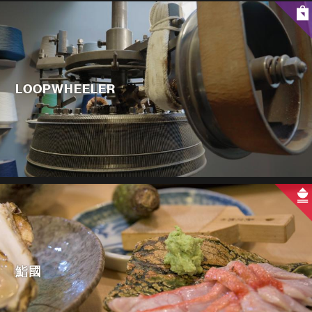
LOOPWHEELER
鮨國